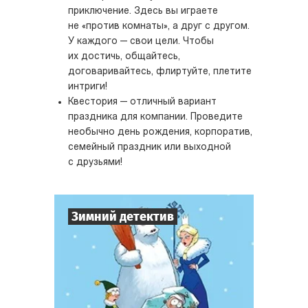
приключение. Здесь вы играете
не «против комнаты», а друг с другом.
У каждого — свои цели. Чтобы
их достичь, общайтесь,
договаривайтесь, флиртуйте, плетите
интриги!
Квестория — отличный вариант
праздника для компании. Проведите
необычно день рождения, корпоратив,
семейный праздник или выходной
с друзьями!
Зимний детектив
7
-
10
Игроков
1-2
ч.
Время игры