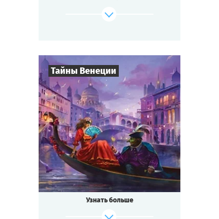
изобретение удивительного лекарства от
всех
болезней — не слишком ли много событий
для маленького городка?
Будь готов к приключениям, если ты...
Тайны Венеции
где-то на Диком Западе!
Cыграть
Смотреть сценарий
8
-
19
Игроков
2-3
ч.
Время игры
Интриги
Тематика
Квестория
Тип квеста
Кто не слышал о знаменитом
Венецианском бале?
Ночь расцвечена фейерверками, играют
Узнать больше
лучшие
музыканты, красивейшие женщины