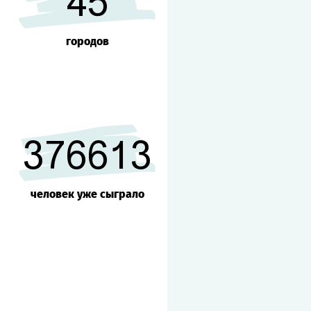
45
городов
376613
человек уже сыграло