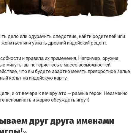
ыть дело или одурачить следствие, найти родителей или
 жениться или узнать древний индейский рецепт.
обности и правила их применения. Например, оружие,
рвые минуты вы потеряетесь в массе возможностей.
ействие, что вы будете азартно менять приворотное зелье
рный кольт на индейскую карту.
ели, и от вечера к вечеру это — разные герои. Неизменно
те вспоминать и жарко обсуждать игру :)
ываем друг друга именами
игры!»