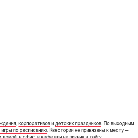
ождения
,
корпоративов
и
детских праздников
. По выходным
 игры по расписанию
. Квестории не привязаны к месту —
 домой, в офис, в кафе или на пикник в тайгу.