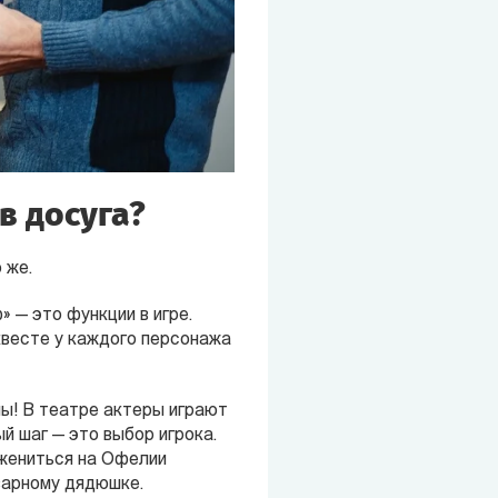
в досуга?
 же.
 — это функции в игре.
 квесте у каждого персонажа
ны! В театре актеры играют
й шаг — это выбор игрока.
 жениться на Офелии
оварному дядюшке.