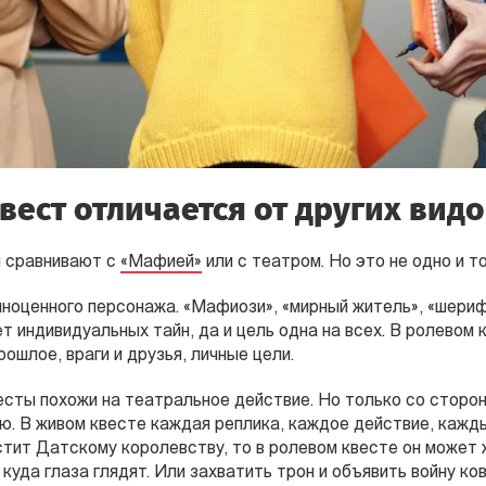
вест отличается от других видо
ы сравнивают с
«Мафией»
или с театром. Но это не одно и то
лноценного персонажа. «Мафиози», «мирный житель», «шериф»
ет индивидуальных тайн, да и цель одна на всех. В ролевом
рошлое, враги и друзья, личные цели.
сты похожи на театральное действие. Но только со сторо
ю. В живом квесте каждая реплика, каждое действие, кажды
стит Датскому королевству, то в ролевом квесте он может
 куда глаза глядят. Или захватить трон и объявить войну к