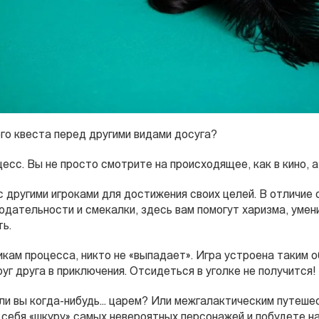
го квеста перед другими видами досуга?
есс. Вы не просто смотрите на происходящее, как в кино, а
 другими игроками для достижения своих целей. В отличие 
юдательности и смекалки, здесь вам помогут харизма, умен
ть.
кам процесса, никто не «выпадает». Игра устроена таким о
уг друга в приключения. Отсидеться в уголке не получится!
и вы когда-нибудь... царем? Или межгалактическим путеш
 себя «шкуру» самых невероятных персонажей и побудете на