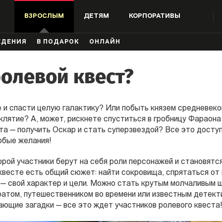
ВЗРОСЛЫМ
ДЕТЯМ
КОРПОРАТИВЫ
ЖДЕНИЯ
В ПОДАРОК
ОНЛАЙН
ролевой квест?
 и спасти целую галактику? Или побыть князем средневеко
клятие? А, может, рискнете спуститься в гробницу Фараона
та — получить Оскар и стать суперзвездой? Все это доступ
юбые желания!
торой участники берут на себя роли персонажей и становят
квесте есть общий сюжет: найти сокровища, спрятаться от
 — свой характер и цели. Можно стать крутым молчаливым 
атом, путешественником во времени или известным детекти
ающие загадки — все это ждет участников ролевого квеста!