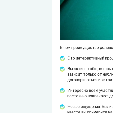
В чем преимущество ролево
Это интерактивный проц
Вы активно общаетесь с
зависит только от набл
договариваться и хитри
Интересно всем участни
постоянно вовлекают др
Новые ощущения. Были л
квесте вы примерите на