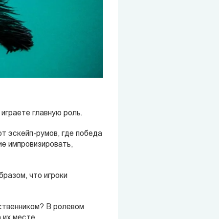
 играете главную роль.
от эскейп-румов, где победа
ие импровизировать,
бразом, что игроки
ественником? В ролевом
 их месте.