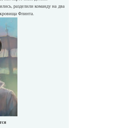
ились, разделили команду на два
окровища Флинта.
тся