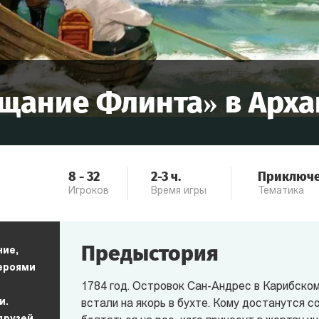
щание Флинта
» в
Арха
8
-
32
2-3
ч.
Приключ
Игроков
Время игры
Тематика
Предыстория
ние,
героями
1784 год. Островок Сан-Андрес в Карибском
и.
встали на якорь в бухте. Кому достанутся 