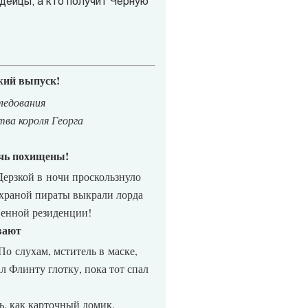
ндейцы, а кто получит Чёрную
жий выпуск!
ледования
тва короля Георга
очь похищены!
ерзкой в ночи проскользнуло
 охраной пираты выкрали лорда
венной резиденции!
вают
По слухам, мститель в маске,
ал Флинту глотку, пока тот спал
, как карточный домик.