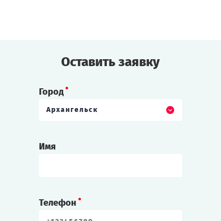
Будь готов к приключениям, если ты...
где-то на Диком Западе!
Cыграть
Смотреть сценарий
Оставить заявку
Город
Архангельск
Имя
Телефон