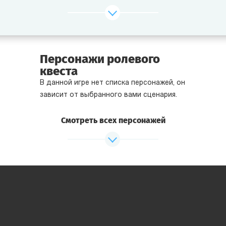
В чем фишка детективного поединка?
Он подходит для большого коллектива и при этом
занимает всего 1,5-2 часа.
Персонажи ролевого
Он отлично совмещается с банкетом, так как всю игру
квеста
команды находятся за столами.
В данной игре нет списка персонажей, он
Двойное командообразование! Во время поединка
зависит от выбранного вами сценария.
игроки бурно общаются внутри своей команды. А после
оглашения результатов сравнивают стратегии
Смотреть всех персонажей
и делятся впечатлениями с участниками из других
команд.
Формат очень азартный! У каждого игрока есть свои
цели, которых ему нужно достигнуть. А ведь еще
и команды соперничают друг с другом!
Для детективного поединка у нас есть 4 сюжета. Есть
из чего выбрать!