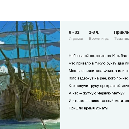
8
-
32
2-3
ч.
Прикл
Игроков
Время игры
Темати
Небольшой островок на Карибах.
Что привело в тихую бухту два п
Месть за капитана Флинта или е
Кого вздёрнут на рее, кого прине
Кто получит руку прекрасной доч
А кто — жуткую Чёрную Метку?
И кто же — таинственный мстител
Пришло время узнать!