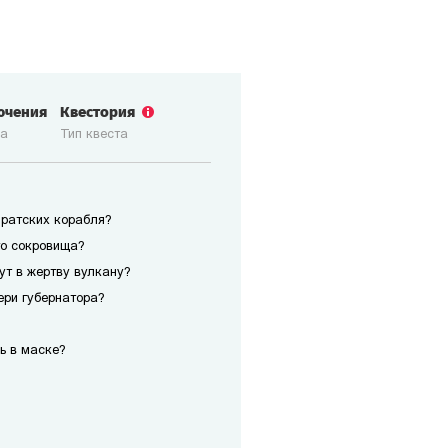
ючения
Квестория
ка
Тип квеста
иратских корабля?
го сокровища?
сут в жертву вулкану?
ери губернатора?
ь в маске?