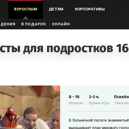
ВЗРОСЛЫМ
ДЕТЯМ
КОРПОРАТИВЫ
ЖДЕНИЯ
В ПОДАРОК
ОНЛАЙН
сты для подростков 16
8
-
18
2-3
ч.
Психб
Игроков
Время игры
Темати
В больничной палате знаменитый
вынашивает план мирового госпо