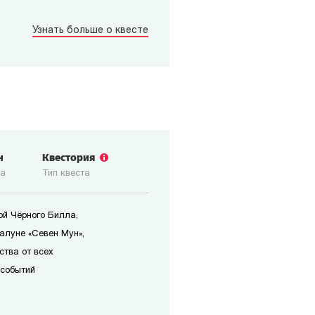
Узнать больше о квесте
н
Квестория
ка
Тип квеста
ой Чёрного Билла,
алуне «Севен Мун»,
ства от всех
 событий