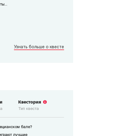
ы...
Узнать больше о квесте
ги
Квестория
ка
Тип квеста
нецианском бале?
играют лучшие