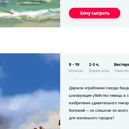
Хочу сыграть
9
-
19
2-3
ч.
Вестер
Игроков
Время игры
Темати
Дерзкое ограбление поезда банд
шокирующее убийство певицы в с
изобретение удивительного лекар
болезней — не слишком ли много
для маленького городка?