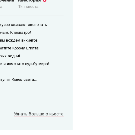
ючения
Квестория
ка
Тип квеста
 музее оживают экспонаты.
зным, Клеопатрой,
им вождём викингов!
атите Корону Египта!
вых ведьм!
 и измените судьбу мира!
упит Конец света...
Узнать больше о квесте