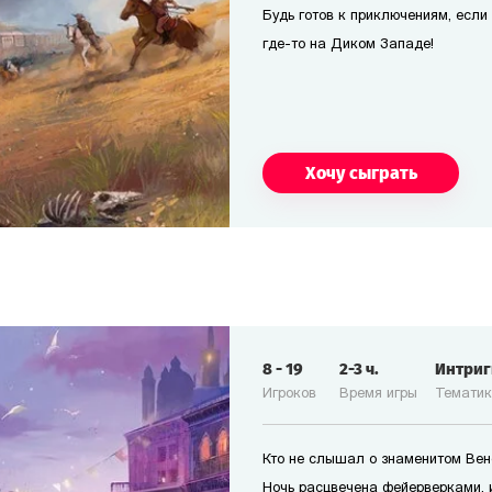
Будь готов к приключениям, если т
где-то на Диком Западе!
Хочу сыграть
8
-
19
2-3
ч.
Интри
Игроков
Время игры
Темати
Кто не слышал о знаменитом Ве
Ночь расцвечена фейерверками, 