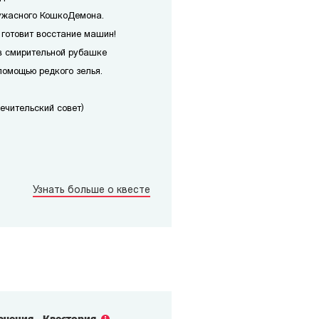
ужасного КошкоДемона.
 готовит восстание машин!
в смирительной рубашке
помощью редкого зелья.
печительский совет)
Узнать больше о квесте