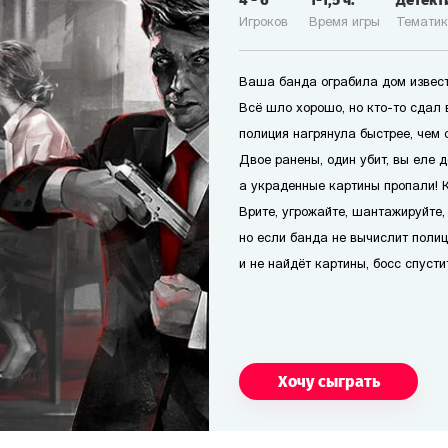
4
-
6
1-1,5
ч.
Детект
Игроков
Время игры
Темати
Ваша банда ограбила дом извест
Всё шло хорошо, но кто-то сдал 
полиция нагрянула быстрее, чем 
Двое ранены, один убит, вы еле 
а украденные картины пропали! 
Врите, угрожайте, шантажируйте,
но если банда не вычислит полиц
и не найдёт картины, босс спусти
Хочу сыграть