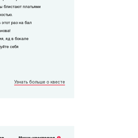
ы блистают платьями
ностью.
 этот раз на бал
анова!
я, яд в бокале
уйте себя
Узнать больше о квесте