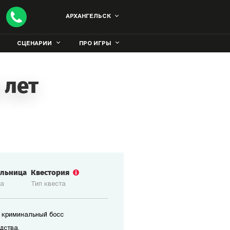
АРХАНГЕЛЬСК
СЦЕНАРИИ
ПРО ИГРЫ
 лет
ольница
Квестория
ка
Тип квеста
 криминальный босс
дства.