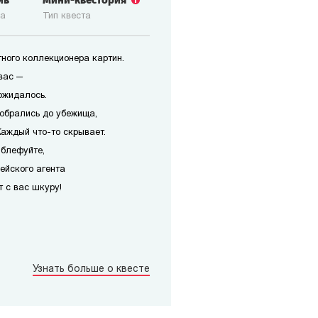
ив
Мини-квестория
ка
Тип квеста
ного коллекционера картин.
вас —
ожидалось.
добрались до убежища,
Каждый что-то скрывает.
 блефуйте,
ейского агента
т с вас шкуру!
Узнать больше о квесте