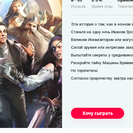
8
-
35
2-3
ч.
Прикл
Игроков
Время игры
Темати
Эта история о том, как в ночном
Станьте на одну ночь Иваном Гро
Великим Инквизитором или могуч
Силой оружия или интригами захв
Выпытайте секреты у средневеко
Раскройте тайну Машины Времени
Но торопитесь!
Согласно пророчеству завтра наст
Хочу сыграть