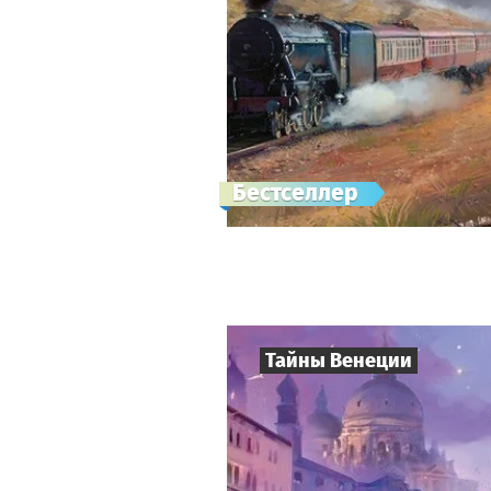
Бестселлер
Тайны Венеции