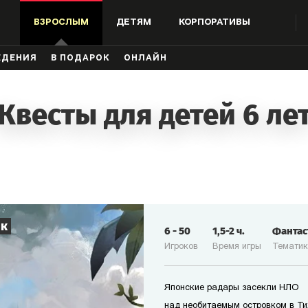
ВЗРОСЛЫМ
ДЕТЯМ
КОРПОРАТИВЫ
ЖДЕНИЯ
В ПОДАРОК
ОНЛАЙН
Квесты для детей 6 ле
ик
6
-
50
1,5-2
ч.
Фанта
Игроков
Время игры
Темати
Японские радары засекли НЛО
над необитаемым островком в Ти