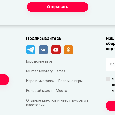
Отправить
Подписывайтесь
Наша
сбор
под
Городские игры
Murder Mystery Games
Я
Игра в «мафию»
Ролевые игры
п
Ролевой квест
Места
с
Отличие квестов и квест-румов от
квестории