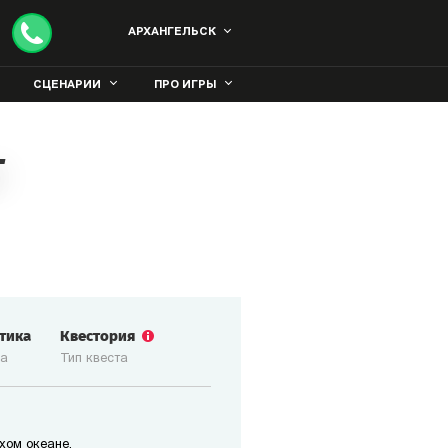
АРХАНГЕЛЬСК
СЦЕНАРИИ
ПРО ИГРЫ
т
стика
Квестория
ка
Тип квеста
хом океане.