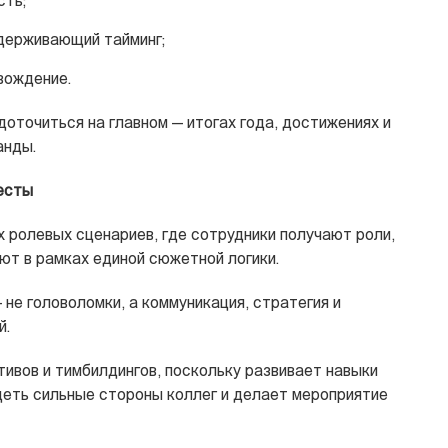
сть;
держивающий тайминг;
вождение.
оточиться на главном — итогах года, достижениях и
анды.
есты
 ролевых сценариев, где сотрудники получают роли,
ют в рамках единой сюжетной логики.
 не головоломки, а коммуникация, стратегия и
й.
ивов и тимбилдингов, поскольку развивает навыки
деть сильные стороны коллег и делает мероприятие